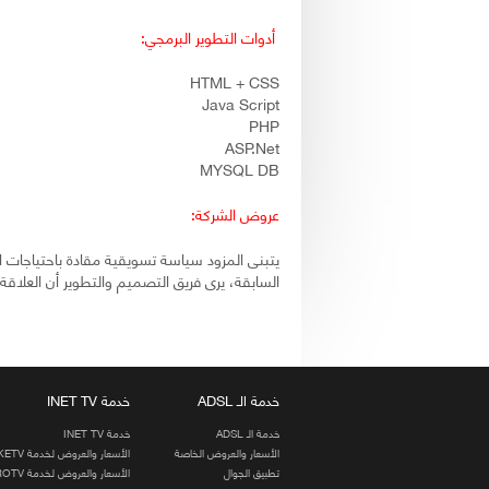
أدوات التطوير البرمجي:
HTML + CSS
Java Script
PHP
ASP.Net
MYSQL DB
عروض الشركة:
يتبنى المزود سياسة تسويقية مقادة باحتياجات ال
السابقة، يرى فريق التصميم والتطوير أن العلاقة ال
خدمة الـ ADSL
خدمة INET TV
خدمة الـ ADSL
خدمة INET TV
الأسعار والعروض الخاصة
الأسعار والعروض لخدمة LIKETV
تطبيق الجوال
الأسعار والعروض لخدمة PROTV