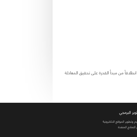
طلاقاً من مبداُ القدرة على تحقيق المعادلة
وير البرمجي
 وتطوير المواقع الالكترونية
لنماذج المنفذة