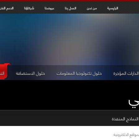
Jump to navigation
الرئيسية
من نحن
اتصل بنا
عروضنا
شركاؤنا
الدعم الفن
الدارات المؤجرة
حلول تكنولوجيا المعلومات
حلول الاستضافة
الت
ي
لنماذج المنفذة
واقع الالكترونية