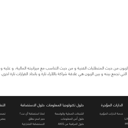
زبون من حيث المتطلبات الفنية و من حيث التناسب مع ميزانيته المالية، و عليه و ان
تي تجمع بينه و بين الزبون هي علاقة شراكة باللآراء تارة و باتخاذ القرارات تارة اخرى.
الدارات المؤجرة
حلول تكنولوجيا المعلومات
حلول الاستضافة
التط
خدمة الدارات المؤجرة
الشبكات المحلية والواسعة
لماذا استضافة آي نت؟
تصميم
حلول أمن المعلومات
حجز اسم نطاق
بعض ا
حلول المراقبة من AXIS
الاستضافة التشاركية