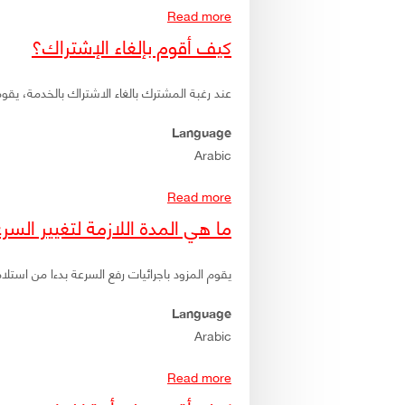
Read more
about بعد اشتراكي بالخدمة و عندما قمت بتسديد فاتورة الهاتف الثابت وجدت فيها مبلغاً إضافياً خاصاً بخدمة ADSL بقيمة 4500 ل.س.؟
كيف أقوم بإلغاء الإشتراك؟
عند رغبة المشترك بالغاء الاشتراك بالخدمة، يقو
Language
Arabic
Read more
about كيف أقوم بإلغاء الإشتراك؟
ما هي المدة اللازمة لتغيير الس
يقوم المزود باجرائيات رفع السرعة بدءا من استلام الطلب و خلال 5 أيام ع
Language
Arabic
Read more
about ما هي المدة اللازمة لتغيير السرعة بعد تقديم الطلب؟