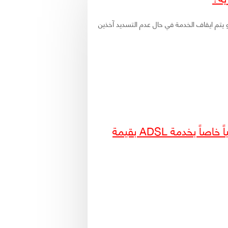
، و يتم ايقاف الخدمة في حال عدم التسديد آخذين
بعد اشتراكي بالخدمة و عندما قمت بتسديد فاتورة الهاتف الثابت وجدت فيها مبلغاً إضافياً خاصاً بخدمة ADSL بقيمة