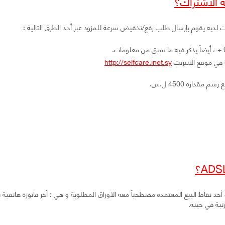
 الاشتراك؟
 لديه يقوم بإرسال طلب رفع/تخفيض سرعة للمزود عبر أحد الطرق التالية :
 في موقع الانترنت
http://selfcare.inet.sy
داره 4500 ل.س.
أو أحد نقاط البيع المعتمدة مصطحباً معه الأوراق المطلوبة و هي : آخر فاتورة هاتفي
تبة في حينه.