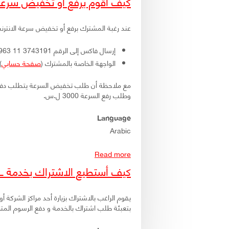
كيف أقوم برفع أو تخفيض سرعة
عند رغبة المشترك برفع أو تخفيض سرعة الانترنت
إرسال فاكس إلى الرقم 3743191 11 963 + ، أيضاً يذكر فيه ما سبق من معلومات.
الواجهة الخاصة بالمشترك (
صفحة حسابي
)
مع ملاحظة أن طلب تخفيض السرعة يتطلب دفع رسم مق
وطلب رفع السرعة 3000 ل.س.
Language
Arabic
Read more
about كيف أقوم برفع أو تخفيض سرعة الاشتراك؟
كيف أستطيع الاشتراك بخدمة ADSL؟
يقوم الراغب بالاشتراك بزيارة أحد مراكز الشركة 
بتعبئة طلب اشتراك بالخدمة و دفع الرسوم المتر