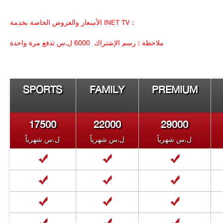
الأسعار والعروض الخاصة بخدمة INET TV :
ملاحظة : رسم الإشتراك 6000 ل.س تدفع مرة واحدة
SPORTS
FAMILY
PREMIUM
17500
22000
29000
ل.س شهرياً
ل.س شهرياً
ل.س شهرياً