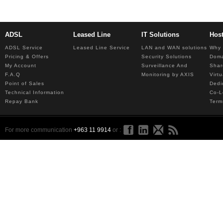
ADSL
Leased Line
IT Solutions
Hos
ADSL Service
Leased Line Service
LAN and WAN solutions
Why 
Pricing & Offers
Security Solutions
Dom
My Account
Surveillance And
Shar
F.A.Q
Monitoring by AXIS
Virt
Point of Sales
Dedi
Technical Information
Co-L
Repay Bank
Term
For more communication
+963 11 9914
or :